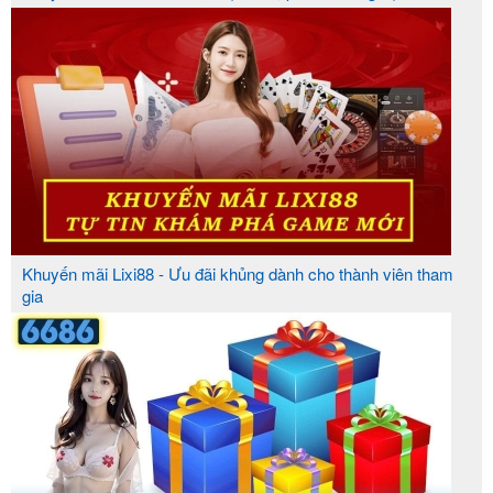
Khuyến mãi Lixi88 - Ưu đãi khủng dành cho thành viên tham
gia