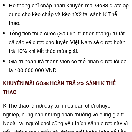
Hệ thống chỉ chấp nhận khuyến mãi Go88 được áp
dụng cho kèo chấp và kèo 1X2 tại sảnh K Thể
thao.
Tổng tiền thua cược (Sau khi trừ tiền thắng) từ tất
cả các vé cược cho tuyển Việt Nam sẽ được hoàn
trả 10% khi kết thúc mùa giải.
Giá trị hoàn trả thành viên có thể nhận được tối đa
là 100.000.000 VND.
KHUYẾN MÃI GO88 HOÀN TRẢ 2% SẢNH K THỂ
THAO
K Thể thao là nơi quy tụ nhiều dân chơi chuyên
nghiệp, cung cấp những phần thưởng vô cùng giá trị.
Ngoài ra, người chơi cũng yêu thích sảnh cược này vì
nếu không may mắn sẽ không mất hoàn toàn số tiền