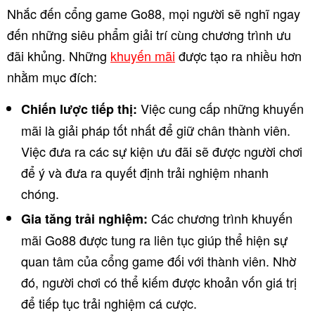
Nhắc đến cổng game Go88, mọi người sẽ nghĩ ngay
đến những siêu phẩm giải trí cùng chương trình ưu
đãi khủng. Những
khuyến mãi
được tạo ra nhiều hơn
nhằm mục đích:
Việc cung cấp những khuyến
Chiến lược tiếp thị:
mãi là giải pháp tốt nhất để giữ chân thành viên.
Việc đưa ra các sự kiện ưu đãi sẽ được người chơi
để ý và đưa ra quyết định trải nghiệm nhanh
chóng.
Các chương trình khuyến
Gia tăng trải nghiệm:
mãi Go88 được tung ra liên tục giúp thể hiện sự
quan tâm của cổng game đối với thành viên. Nhờ
đó, người chơi có thể kiếm được khoản vốn giá trị
để tiếp tục trải nghiệm cá cược.