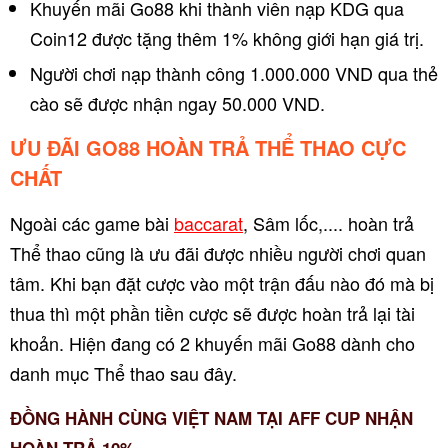
Khuyến mãi Go88 khi thành viên nạp KDG qua
Coin12 được tặng thêm 1% không giới hạn giá trị.
Người chơi nạp thành công 1.000.000 VND qua thẻ
cào sẽ được nhận ngay 50.000 VND.
ƯU ĐÃI GO88 HOÀN TRẢ THỂ THAO CỰC
CHẤT
Ngoài các game bài
baccarat
, Sâm lốc,.... hoàn trả
Thể thao cũng là ưu đãi được nhiều người chơi quan
tâm. Khi bạn đặt cược vào một trận đấu nào đó mà bị
thua thì một phần tiền cược sẽ được hoàn trả lại tài
khoản. Hiện đang có 2 khuyến mãi Go88 dành cho
danh mục Thể thao sau đây.
ĐỒNG HÀNH CÙNG VIỆT NAM TẠI AFF CUP NHẬN
HOÀN TRẢ 10%