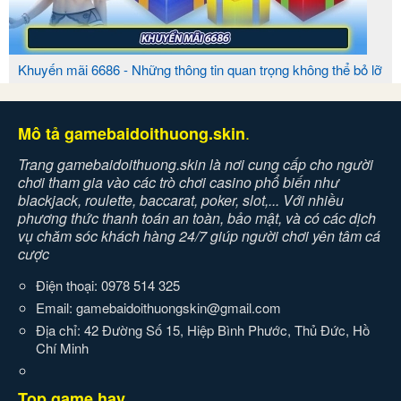
Khuyến mãi 6686 - Những thông tin quan trọng không thể bỏ lỡ
.
Mô tả gamebaidoithuong.skin
Trang gamebaidoithuong.skin là nơi cung cấp cho người
chơi tham gia vào các trò chơi casino phổ biến như
blackjack, roulette, baccarat, poker, slot,... Với nhiều
phương thức thanh toán an toàn, bảo mật, và có các dịch
vụ chăm sóc khách hàng 24/7 giúp người chơi yên tâm cá
cược
Điện thoại: 0978 514 325
Email:
gamebaidoithuongskin@gmail.com
Địa chỉ: 42 Đường Số 15, Hiệp Bình Phước, Thủ Đức, Hồ
Chí Minh
.
Top game hay